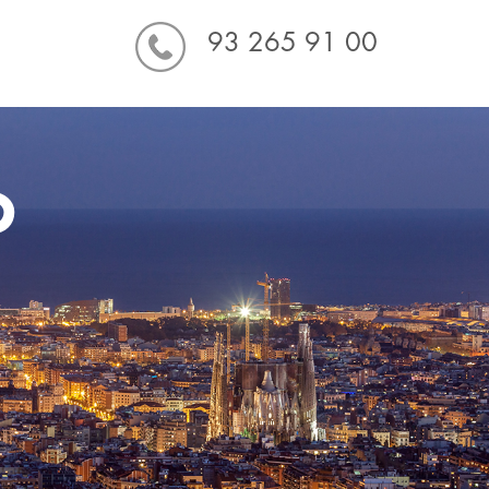
93 265 91 00
O