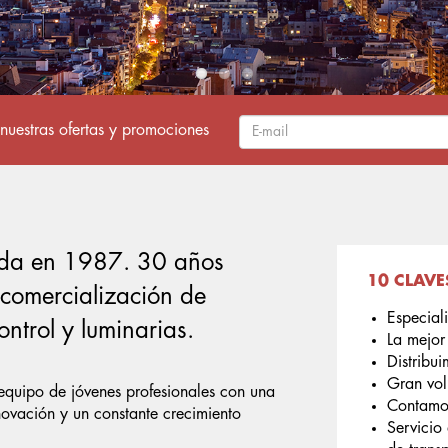
nuestras ofertas y promociones
da en 1987. 30 años
10 CLAVE
 comercialización de
Especiali
ntrol y luminarias.
La mejor
Distribu
Gran vol
equipo de jóvenes profesionales con una
Contamos
novación y un constante crecimiento
Servicio