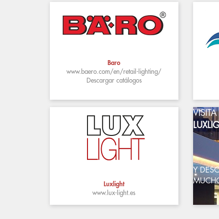
Baro
www.baero.com/en/retail-lighting/
Descargar catálogos
VISIT
LUXLI
Y DES
MUCH
Luxlight
www.lux-light.es