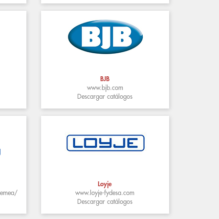
BJB
www.bjb.com
Descargar catálogos
Loyje
/emea/
www.loyje-fydesa.com
Descargar catálogos