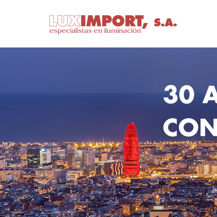
30 
CON