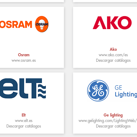
Ako
Osram
www.ako.com/es
www.osram.es
Descargar catálogos
Elt
Ge lighting
www.elt.es
www.gelighting.com/LightingWeb
Descargar catálogos
Descargar catálogos