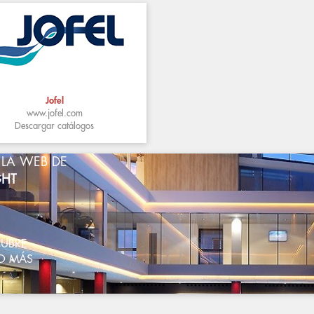
Jofel
www.jofel.com
Descargar catálogos
A LA WEB DE
GHT
CUBRE
O MÁS